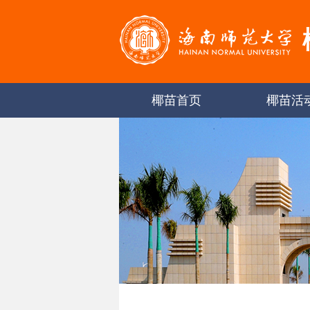
椰苗首页
椰苗活