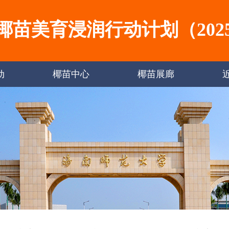
椰苗美育浸润行动计划（2025-
动
椰苗中心
椰苗展廊