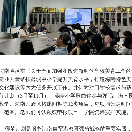
是海南省落实《关于全面加强和改进新时代学校美育工作
专业力量帮扶薄弱中小学提升美育水平，打造海南特色美
文化建设等六大任务开展工作。并针对对口学校需求与帮
行计划（
3
月至
11
月），涵盖小学歌曲伴奏与弹唱、海南
教学、海南民族风格课间舞等
12
类项目，每项均设定时间
出范围。老师们可认领或申报项目，学院统筹安排实施。
，椰苗计划是服务海南自贸港教育强省战略的重要实践，