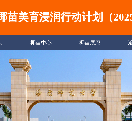
椰苗美育浸润行动计划（2025-
动
椰苗中心
椰苗展廊