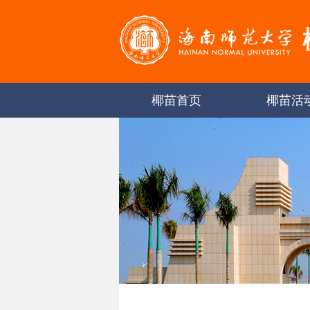
椰苗首页
椰苗活