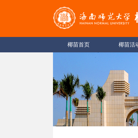
椰苗首页
椰苗活