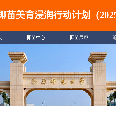
椰苗美育浸润行动计划（2025-
动
椰苗中心
椰苗展廊